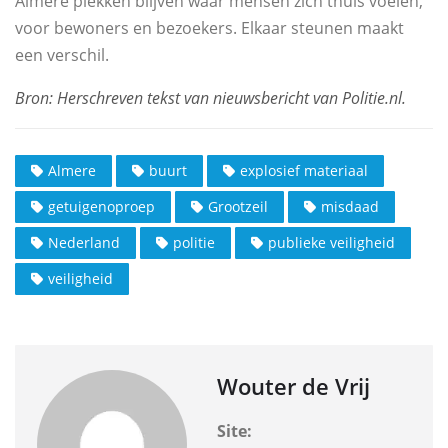
Almere plekken blijven waar mensen zich thuis voelen,
voor bewoners en bezoekers. Elkaar steunen maakt
een verschil.
Almere
buurt
explosief materiaal
getuigenoproep
Grootzeil
misdaad
Nederland
politie
publieke veiligheid
veiligheid
Wouter de Vrij
Site: